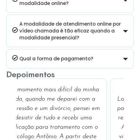
modalidade online?
A modalidade de atendimento online por
vídeo chamada é tão eficaz quando a
modalidade presencial?
Qual a forma de pagamento?
Depoimentos
nha
A terapia e a técnica que o
M
a
Lançoni utiliza nos deixa a vontade
 em
para falar e para escutar, trazendo
resultados positivos no tratamento.
 o
Aprendi a dar valor para minha
te
vida e a apreciar os aprendizados